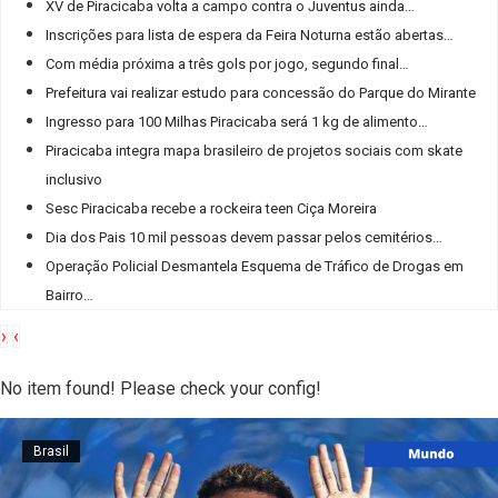
XV de Piracicaba volta a campo contra o Juventus ainda
…
Inscrições para lista de espera da Feira Noturna estão abertas
…
Com média próxima a três gols por jogo, segundo final
…
Prefeitura vai realizar estudo para concessão do Parque do Mirante
Ingresso para 100 Milhas Piracicaba será 1 kg de alimento
…
Piracicaba integra mapa brasileiro de projetos sociais com skate
inclusivo
Sesc Piracicaba recebe a rockeira teen Ciça Moreira
Dia dos Pais 10 mil pessoas devem passar pelos cemitérios
…
Operação Policial Desmantela Esquema de Tráfico de Drogas em
Bairro
…
›
‹
No item found! Please check your config!
Brasil