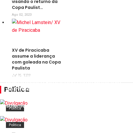
visando o returno da
Copa Paulist…
Ago 02, 2023
XV de Piracicaba
assume a liderança
com goleada na Copa
Paulista
Assembleia Legislativa aprova projeto de lei
Jul 26, 2023
que classifica Piracicaba como Município
Política
de Interesse Turístico
Prefeito Luciano Almeida participa da
Ago 10, 2023
solenidade de aniversário do CPI-9
Politica
Ago 09, 2023
Politica