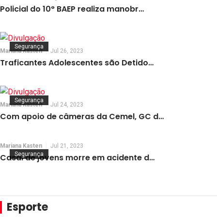
Policial do 10° BAEP realiza manobr…
Segurança
Mariana Kasten
Jul 26, 2023
Traficantes Adolescentes são Detido…
Segurança
Mariana Kasten
Jul 24, 2023
Com apoio de câmeras da Cemel, GC d…
Mariana Kasten
Jul 21, 2023
Segurança
Casal de jovens morre em acidente d…
Esporte