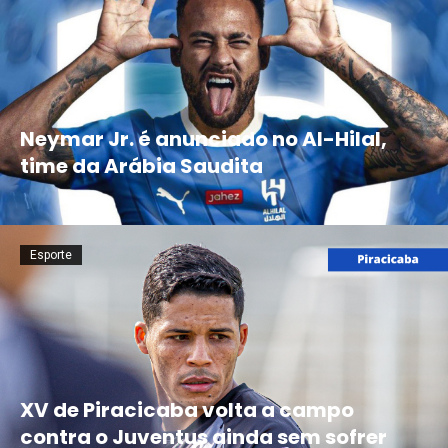
Neymar Jr. é anunciado no Al-Hilal,
time da Arábia Saudita
Esporte
XV de Piracicaba volta a campo
contra o Juventus ainda sem sofrer